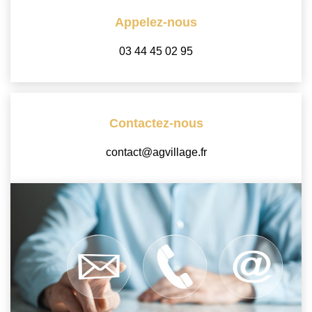
Locaux Commerciaux
Appelez-nous
Appartements
03 44 45 02 95
Terrains À Bâtir
Immeubles
Fonds De Commerce
Contactez-nous
Acheter
contact@agvillage.fr
VENTES INTERACTIVES
VENDRE
LOUER / GÉRER
NOS CLIENTS