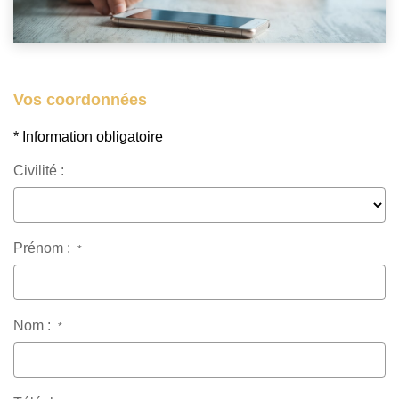
Nos Prestations
Avis Clients
Vos coordonnées
* Information obligatoire
Civilité :
Prénom :
*
Nom :
*