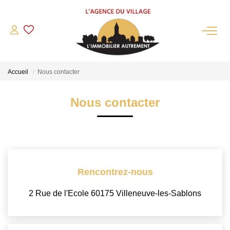
QUI SOMMES-NOUS?
Accueil
Nous contacter
L'agence
Notre Équipe
Nous contacter
Nous Rejoindre
Nos Partenaires
NOS ACTUALITÉS
Rencontrez-nous
ACHETER
2 Rue de l'Ecole 60175 Villeneuve-les-Sablons
Maisons Anciennes
Pavillons Et Villas