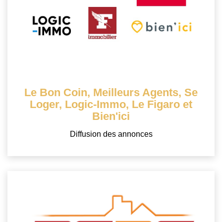
Locaux Commerciaux
Appartements
Terrains À Bâtir
Immeubles
Fonds De Commerce
Le Bon Coin, Meilleurs Agents, Se
Acheter
Loger, Logic-Immo, Le Figaro et
Bien'ici
VENTES INTERACTIVES
Diffusion des annonces
VENDRE
LOUER / GÉRER
NOS CLIENTS