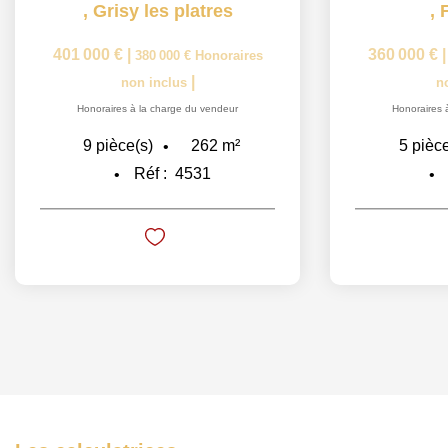
,
Grisy les platres
,
401 000 €
|
360 000 €
380 000 €
Honoraires
|
non inclus
n
Honoraires à la charge du vendeur
Honoraires 
262
m²
9
pièce(s)
5
pièce
Réf :
4531