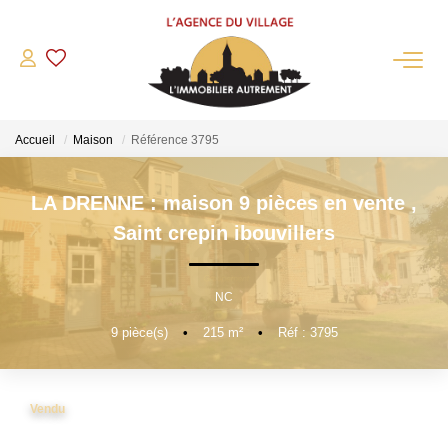
QUI SOMMES-NOUS?
Accueil
Maison
Référence 3795
L'agence
Notre Équipe
LA DRENNE : maison 9 pièces en vente
,
Nous Rejoindre
Saint crepin ibouvillers
Nos Partenaires
NOS ACTUALITÉS
NC
9
pièce(s)
•
215
m²
•
Réf : 3795
ACHETER
Maisons Anciennes
Vendu
Pavillons Et Villas