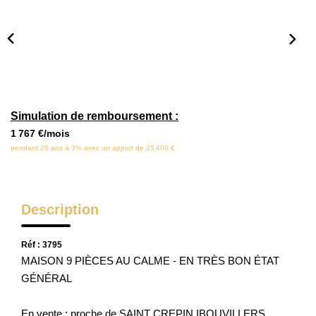
Locaux Commerciaux
Appartements
Terrains À Bâtir
Immeubles
Fonds De Commerce
Simulation de remboursement :
Acheter
1 767 €/mois
pendant 20 ans à 3% avec un apport de 35 400 €
VENTES INTERACTIVES
Description
VENDRE
Réf : 3795
MAISON 9 PIÈCES AU CALME - EN TRÈS BON ÉTAT
LOUER / GÉRER
GÉNÉRAL
NOS CLIENTS
En vente : proche de SAINT CREPIN IBOUVILLERS