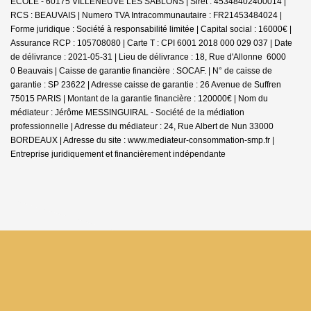
ECOLE - 60175 VILLENEUVE LES SABLONS | Siret : 45348402400014 |
RCS : BEAUVAIS | Numero TVA Intracommunautaire : FR21453484024 |
Forme juridique : Société à responsabilité limitée | Capital social : 16000€ |
Assurance RCP : 105708080 |
Carte T : CPI 6001 2018 000 029 037 | Date
de délivrance : 2021-05-31 | Lieu de délivrance : 18, Rue d'Allonne 6000
0 Beauvais | Caisse de garantie financière : SOCAF. | N° de caisse de
garantie : SP 23622 | Adresse caisse de garantie : 26 Avenue de Suffren
75015 PARIS | Montant de la garantie financière : 120000€ | Nom du
médiateur : Jérôme MESSINGUIRAL - Société de la médiation
professionnelle | Adresse du médiateur : 24, Rue Albert de Nun 33000
BORDEAUX | Adresse du site :
www.mediateur-consommation-smp.fr
|
Entreprise juridiquement et financièrement indépendante