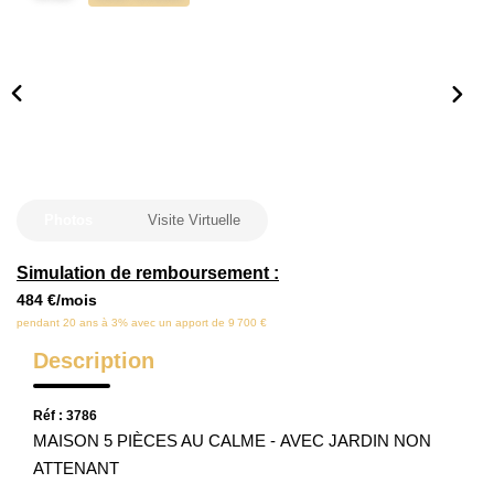
Locaux Commerciaux
Appartements
Terrains À Bâtir
Immeubles
Fonds De Commerce
Acheter
Photos
Visite Virtuelle
Simulation de remboursement :
VENTES INTERACTIVES
484 €/mois
pendant 20 ans à 3% avec un apport de 9 700 €
VENDRE
Description
LOUER / GÉRER
Réf : 3786
MAISON 5 PIÈCES AU CALME - AVEC JARDIN NON
ATTENANT
NOS CLIENTS