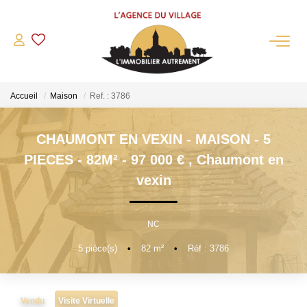
QUI SOMMES-NOUS?
Accueil
Maison
Ref. : 3786
L'agence
Notre Équipe
CHAUMONT EN VEXIN - MAISON - 5
Nous Rejoindre
PIECES - 82M² - 97 000 €
,
Chaumont en
Nos Partenaires
vexin
NOS ACTUALITÉS
NC
ACHETER
5
pièce(s)
•
82
m²
•
Réf : 3786
Maisons Anciennes
Pavillons Et Villas
Vendu
Visite Virtuelle