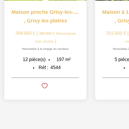
Maison proche Grisy-les-Plâtres 12 pièce(s) 197 m2
,
Grisy les platres
,
Gris
399 000 €
|
315 000 €
380 000 €
Honoraires
|
non inclus
n
Honoraires à la charge du vendeur
Honoraires 
197
m²
12
pièce(s)
5
pièce
Réf :
4544