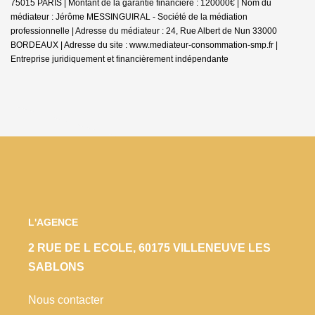
75015 PARIS | Montant de la garantie financière : 120000€ | Nom du
médiateur : Jérôme MESSINGUIRAL - Société de la médiation
professionnelle | Adresse du médiateur : 24, Rue Albert de Nun 33000
BORDEAUX | Adresse du site :
www.mediateur-consommation-smp.fr
|
Entreprise juridiquement et financièrement indépendante
L'AGENCE
2 RUE DE L ECOLE, 60175 VILLENEUVE LES
SABLONS
Nous contacter