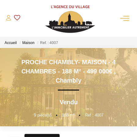
QUI SOMMES-NOUS?
Accueil
Maison
Ref. : 4007
L'agence
Notre Équipe
PROCHE CHAMBLY- MAISON - 4
Nous Rejoindre
CHAMBRES - 188 M² - 499 000€
,
Nos Partenaires
Chambly
NOS ACTUALITÉS
Vendu
ACHETER
9
pièce(s)
•
188
m²
•
Réf : 4007
Maisons Anciennes
Pavillons Et Villas