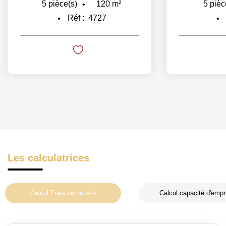
98
m²
5
pièce(s)
Réf :
4746
Les calculatrices
Calcul Frais de notaire
Calcul capacité d'empr