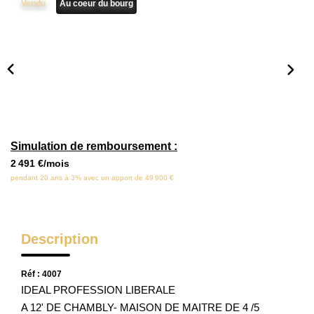
Vendu
Au coeur du bourg
Locaux Commerciaux
Appartements
Terrains À Bâtir
Immeubles
Fonds De Commerce
Acheter
Simulation de remboursement :
2 491 €/mois
VENTES INTERACTIVES
pendant 20 ans à 3% avec un apport de 49 900 €
VENDRE
Description
LOUER / GÉRER
Réf : 4007
IDEAL PROFESSION LIBERALE
NOS CLIENTS
A 12' DE CHAMBLY- MAISON DE MAITRE DE 4 /5