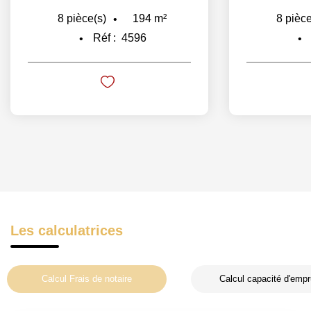
194
m²
8
pièce(s)
8
pièce
Réf :
4596
Les calculatrices
Calcul Frais de notaire
Calcul capacité d'empr