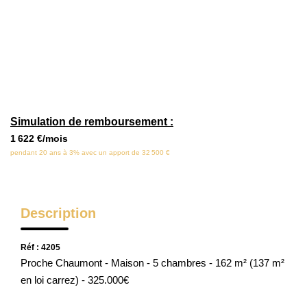
Locaux Commerciaux
Appartements
Terrains À Bâtir
Immeubles
Fonds De Commerce
Simulation de remboursement :
Acheter
1 622 €/mois
pendant 20 ans à 3% avec un apport de 32 500 €
VENTES INTERACTIVES
Description
VENDRE
Réf : 4205
LOUER / GÉRER
Proche Chaumont - Maison - 5 chambres - 162 m² (137 m²
en loi carrez) - 325.000€
NOS CLIENTS