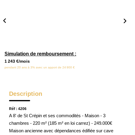
Locaux Commerciaux
Appartements
Terrains À Bâtir
Immeubles
Fonds De Commerce
Simulation de remboursement :
Acheter
1 243 €/mois
pendant 20 ans à 3% avec un apport de 24 900 €
VENTES INTERACTIVES
Description
VENDRE
Réf : 4206
LOUER / GÉRER
A 8' de St Crépin et ses commodités - Maison - 3
chambres - 220 m² (185 m² en loi carrez) - 249.000€
Maison ancienne avec dépendances édifiée sur cave
NOS CLIENTS