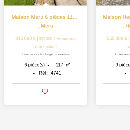
Maison Meru 6 pièces 117 m2
,
Meru
,
H
315 000 €
|
555 000 €
300 000 €
Honoraires
|
non inclus
n
Honoraires à la charge du vendeur
Honoraires 
117
m²
6
pièce(s)
9
pièce
Réf :
4741