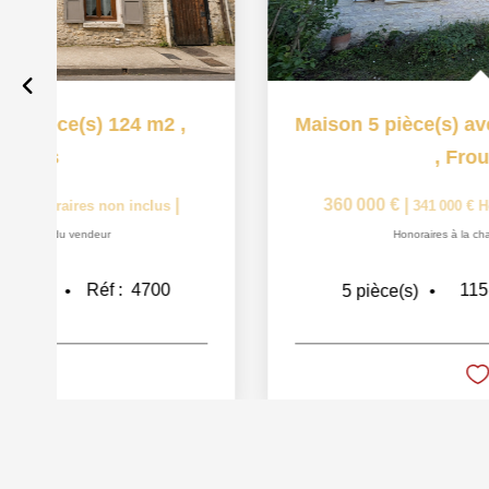
Maison Grisy Les Platres 10 pièce(s) 222 m2
,
Grisy les platres
530 000 €
|
|
515 000 €
Honoraires non inclus
Honoraires à la charge du vendeur
222
m²
Réf :
4612
10
pièce(s)