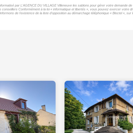
er informatisé par L'AGENCE DU VILLAGE Villeneuve les sablons pour gérer votre demande de co
os conseillers Conformément à la loi « informatique et libertés », vous pouvez exercer votre d
mons de l'existence de la liste d'opposition au démarchage téléphonique « Bloctel », sur la