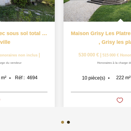
Maison Marines 6 pièce(s) 232 m2
,
Marines
315 000 €
|
|
300 000 €
Honoraires non inclus
Honoraires à la charge du vendeur
232
m²
Réf :
4615
6
pièce(s)