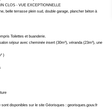
AIN CLOS - VUE EXCEPTIONNELLE
, belle terrasse plein sud, double garage, plancher béton à
pris Toilettes et buanderie.
alon séjour avec cheminée insert (30m²), véranda (23m²), une
² )
s
iture
 sont disponibles sur le site Géorisques : georisques.gouv.fr