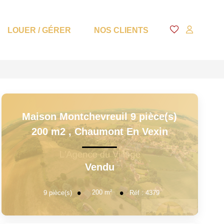
LOUER / GÉRER
NOS CLIENTS
Maison Montchevreuil 9 pièce(s)
200 m2
,
Chaumont En Vexin
Vendu
200
m²
9
pièce(s)
Réf :
4379