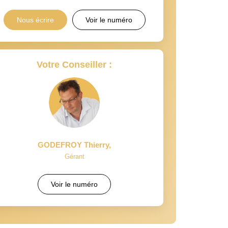
Nous écrire
Voir le numéro
Votre Conseiller :
GODEFROY Thierry
,
Gérant
Voir le numéro