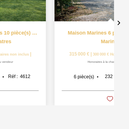
Maison proche Grisy-les-Plâtres 12 pièce(s) 197 m2
,
Grisy les platres
399 000 €
|
|
380 000 €
Honoraires non inclus
Honoraires à la charge du vendeur
197
m²
Réf :
4544
12
pièce(s)