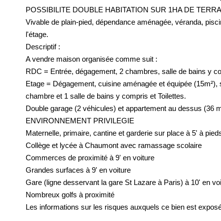
POSSIBILITE DOUBLE HABITATION SUR 1HA DE TERR
Vivable de plain-pied, dépendance aménagée, véranda, piscine
l'étage.
Descriptif :
A vendre maison organisée comme suit :
RDC = Entrée, dégagement, 2 chambres, salle de bains y com
Etage = Dégagement, cuisine aménagée et équipée (15m²), s
chambre et 1 salle de bains y compris et Toilettes.
Double garage (2 véhicules) et appartement au dessus (36 m
ENVIRONNEMENT PRIVILEGIE
Maternelle, primaire, cantine et garderie sur place à 5' à pied
Collège et lycée à Chaumont avec ramassage scolaire
Commerces de proximité à 9' en voiture
Grandes surfaces à 9' en voiture
Gare (ligne desservant la gare St Lazare à Paris) à 10' en vo
Nombreux golfs à proximité
Les informations sur les risques auxquels ce bien est exposé