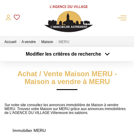
QUI SOMMES-NOUS?
Accueil
A vendre
Maison
MERU
L'agence
Modifier les critères de recherche
Notre Équipe
Type de transaction
Localisation
Acheter
Nous Rejoindre
Localisation
Achat / Vente Maison MERU -
Type de bien
Nos Partenaires
Sélectionnez...
Surface min
Maison a vendre à MERU
NOS ACTUALITÉS
Plus de critères
Budget max
ACHETER
Sur notre site consultez les annonces immobilière de Maison à vendre
MERU. Trouvez votre Maison sur MERU grâce aux annonces immobilières
Créer une alerte
de L'AGENCE DU VILLAGE Villeneuve les sablons.
Maisons Anciennes
Pavillons Et Villas
Immobilier MERU