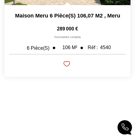
Maison Meru 6 Pièce(s) 106,07 M2
,
Meru
289 000 €
honoraires compris
106
M²
Réf :
4540
6
Pièce(s)