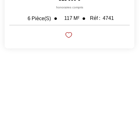
honoraires compris
Nos Prestations
117
M²
Réf :
4741
6
Pièce(s)
Avis Clients