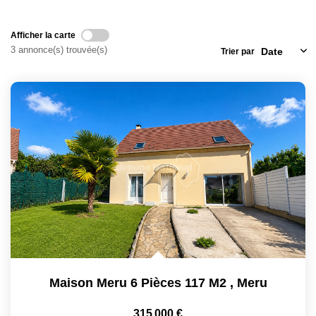
Locaux Commerciaux
Afficher la carte
Appartements
3 annonce(s) trouvée(s)
Trier par
Terrains À Bâtir
Immeubles
Fonds De Commerce
Acheter
VENTES INTERACTIVES
VENDRE
LOUER / GÉRER
Maison Meru 6 Pièces 117 M2
,
Meru
NOS CLIENTS
315 000 €