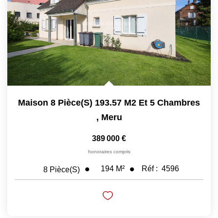
Maison 8 Pièce(s) 193.57 M2 Et 5 Chambres
,
Meru
389 000 €
honoraires compris
194
M²
Réf :
4596
8
Pièce(s)