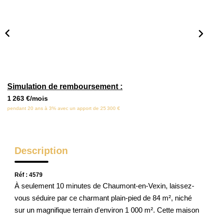
Locaux Commerciaux
Appartements
Terrains À Bâtir
Immeubles
Fonds De Commerce
Simulation de remboursement :
Acheter
1 263 €/mois
pendant 20 ans à 3% avec un apport de 25 300 €
VENTES INTERACTIVES
Description
VENDRE
Réf : 4579
LOUER / GÉRER
À seulement 10 minutes de Chaumont-en-Vexin, laissez-
vous séduire par ce charmant plain-pied de 84 m², niché
sur un magnifique terrain d'environ 1 000 m². Cette maison
NOS CLIENTS