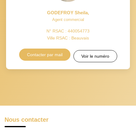
GODEFROY Sheila
,
Agent commercial
N° RSAC : 440054773
Ville RSAC : Beauvais
Contacter par mail
Voir le numéro
Nous contacter