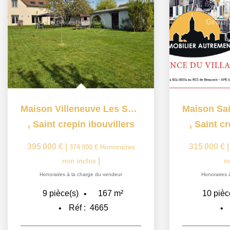
Maison Villeneuve Les Sablons 9 pièce(s) 167.38 m2
,
Saint crepin ibouvillers
,
Saint cr
395 000 €
|
315 000 €
374 000 €
Honoraires
|
non inclus
n
Honoraires à la charge du vendeur
Honoraires 
167
m²
9
pièce(s)
10
pièc
Réf :
4665