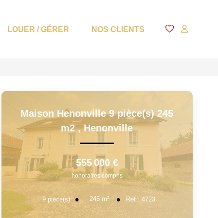
LOUER / GÉRER
NOS CLIENTS
Maison Henonville 9 pièce(s) 245
m2
,
Henonville
555 000 €
honoraires compris
245
m²
9
pièce(s)
Réf :
4723