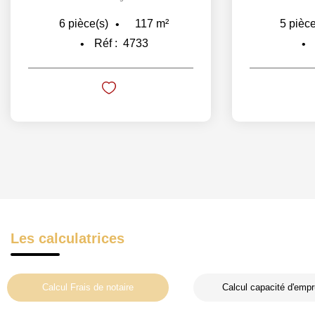
117
m²
6
pièce(s)
5
pièce
Réf :
4733
Les calculatrices
Calcul Frais de notaire
Calcul capacité d'empr