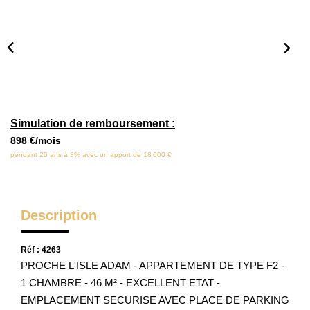
Locaux Commerciaux
Appartements
Terrains À Bâtir
Immeubles
Fonds De Commerce
Simulation de remboursement :
Acheter
898 €/mois
pendant 20 ans à 3% avec un apport de 18 000 €
VENTES INTERACTIVES
Description
VENDRE
Réf : 4263
LOUER / GÉRER
PROCHE L'ISLE ADAM - APPARTEMENT DE TYPE F2 -
1 CHAMBRE - 46 M² - EXCELLENT ETAT -
EMPLACEMENT SECURISE AVEC PLACE DE PARKING
NOS CLIENTS