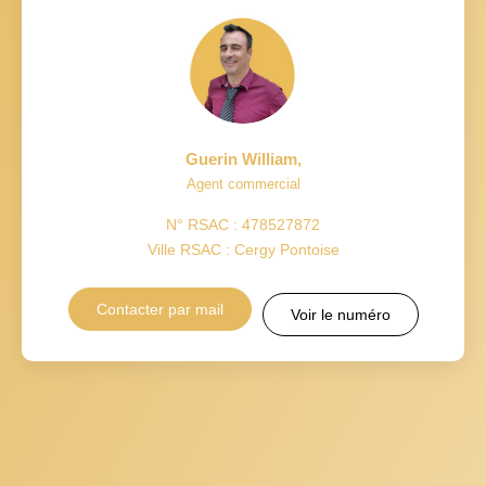
Guerin William
,
Agent commercial
N° RSAC : 478527872
Ville RSAC : Cergy Pontoise
Contacter par mail
Voir le numéro