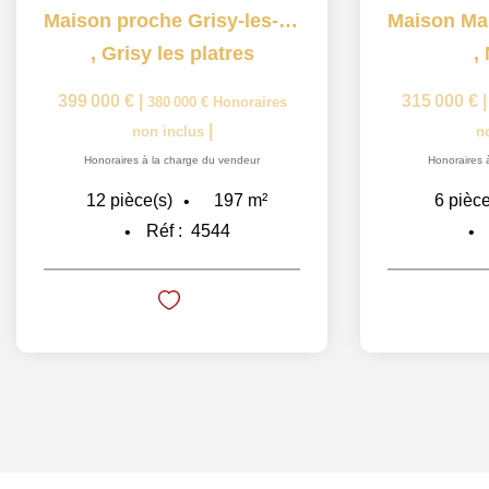
Maison proche Grisy-les-Plâtres 12 pièce(s) 197 m2
,
Grisy les platres
,
399 000 €
|
315 000 €
380 000 €
Honoraires
|
non inclus
n
Honoraires à la charge du vendeur
Honoraires 
197
m²
12
pièce(s)
6
pièce
Réf :
4544