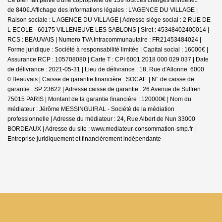
de 840€.
Affichage des informations légales : L'AGENCE DU VILLAGE |
Raison sociale : L AGENCE DU VILLAGE | Adresse siège social : 2 RUE DE
L ECOLE - 60175 VILLENEUVE LES SABLONS | Siret : 45348402400014 |
RCS : BEAUVAIS | Numero TVA Intracommunautaire : FR21453484024 |
Forme juridique : Société à responsabilité limitée | Capital social : 16000€ |
Assurance RCP : 105708080 |
Carte T : CPI 6001 2018 000 029 037 | Date
de délivrance : 2021-05-31 | Lieu de délivrance : 18, Rue d'Allonne 6000
0 Beauvais | Caisse de garantie financière : SOCAF. | N° de caisse de
garantie : SP 23622 | Adresse caisse de garantie : 26 Avenue de Suffren
75015 PARIS | Montant de la garantie financière : 120000€ | Nom du
médiateur : Jérôme MESSINGUIRAL - Société de la médiation
professionnelle | Adresse du médiateur : 24, Rue Albert de Nun 33000
BORDEAUX | Adresse du site :
www.mediateur-consommation-smp.fr
|
Entreprise juridiquement et financièrement indépendante