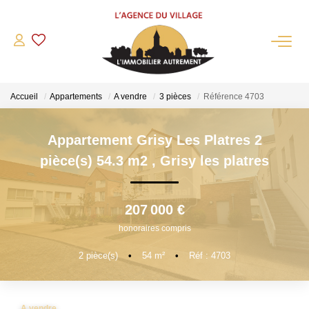
QUI SOMMES-NOUS?
Accueil
Appartements
A vendre
3 pièces
Référence 4703
L'agence
Notre Équipe
Appartement Grisy Les Platres 2
Nous Rejoindre
pièce(s) 54.3 m2
,
Grisy les platres
Nos Partenaires
NOS ACTUALITÉS
207 000 €
honoraires compris
ACHETER
2
pièce(s)
•
54
m²
•
Réf : 4703
Maisons Anciennes
Pavillons Et Villas
A vendre