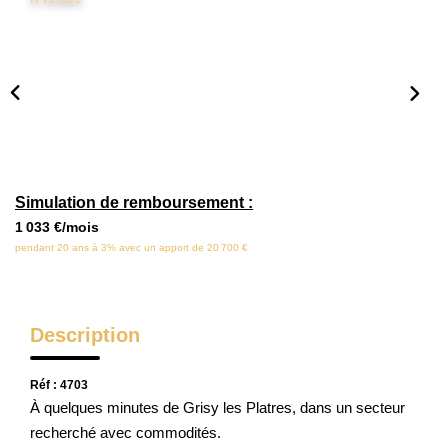
Locaux Commerciaux
Appartements
Terrains À Bâtir
Immeubles
Fonds De Commerce
Acheter
Simulation de remboursement :
1 033 €/mois
pendant 20 ans à 3% avec un apport de 20 700 €
VENTES INTERACTIVES
VENDRE
Description
LOUER / GÉRER
Réf : 4703
À quelques minutes de Grisy les Platres, dans un secteur
recherché avec commodités.
NOS CLIENTS