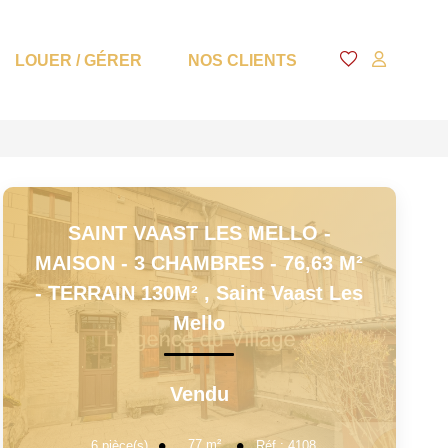
LOUER / GÉRER
NOS CLIENTS
SAINT VAAST LES MELLO -
MAISON - 3 CHAMBRES - 76,63 M²
- TERRAIN 130M²
,
Saint Vaast Les
Mello
Vendu
77
m²
6
pièce(s)
Réf :
4108