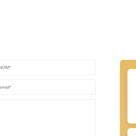
NOM*
email*