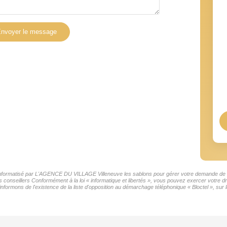
nvoyer le message
er informatisé par L'AGENCE DU VILLAGE Villeneuve les sablons pour gérer votre demande de co
os conseillers Conformément à la loi « informatique et libertés », vous pouvez exercer votre d
mons de l'existence de la liste d'opposition au démarchage téléphonique « Bloctel », sur la