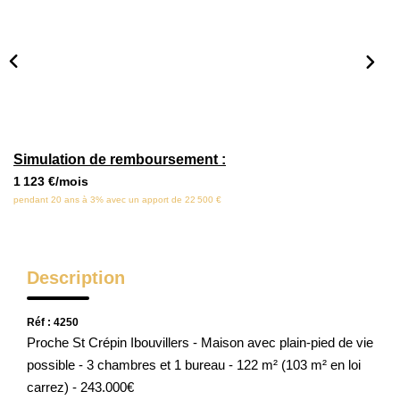
Locaux Commerciaux
Appartements
Terrains À Bâtir
Immeubles
Fonds De Commerce
Simulation de remboursement :
Acheter
1 123 €/mois
pendant 20 ans à 3% avec un apport de 22 500 €
VENTES INTERACTIVES
Description
VENDRE
Réf : 4250
LOUER / GÉRER
Proche St Crépin Ibouvillers - Maison avec plain-pied de vie
possible - 3 chambres et 1 bureau - 122 m² (103 m² en loi
carrez) - 243.000€
NOS CLIENTS