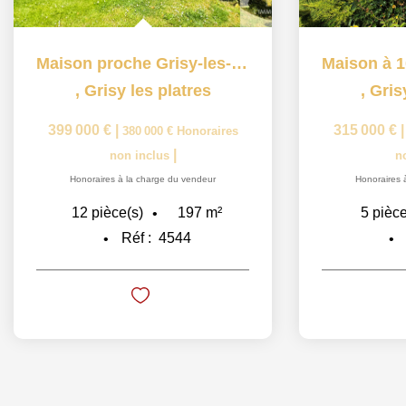
Maison proche Grisy-les-Plâtres 12 pièce(s) 197 m2
,
Grisy les platres
,
Gris
399 000 €
|
315 000 €
380 000 €
Honoraires
|
non inclus
n
Honoraires à la charge du vendeur
Honoraires 
197
m²
12
pièce(s)
5
pièce
Réf :
4544