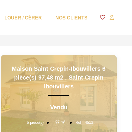
LOUER / GÉRER
NOS CLIENTS
Maison Saint Crepin-Ibouvillers 6
pièce(s) 97,48 m2
,
Saint Crepin
Ibouvillers
Vendu
97
m²
6
pièce(s)
Réf :
4513