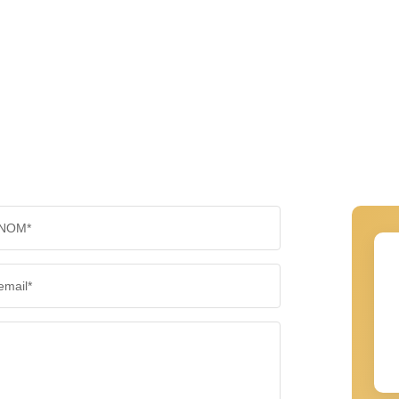
NOM*
email*