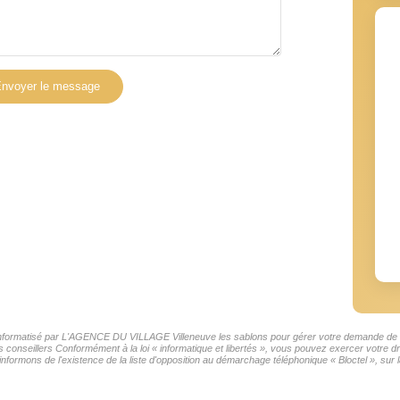
nvoyer le message
er informatisé par L'AGENCE DU VILLAGE Villeneuve les sablons pour gérer votre demande de co
os conseillers Conformément à la loi « informatique et libertés », vous pouvez exercer votre d
mons de l'existence de la liste d'opposition au démarchage téléphonique « Bloctel », sur la