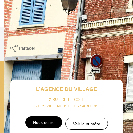
**
Honoraires à la charge du vendeur
Nos Prestations
Avis Clients
Nos honoraires
Nous contacter
Imprimer
Partager
Calculer mon budget
L'AGENCE DU VILLAGE
2 RUE DE L ECOLE
60175
VILLENEUVE LES SABLONS
Nous écrire
Voir le numéro