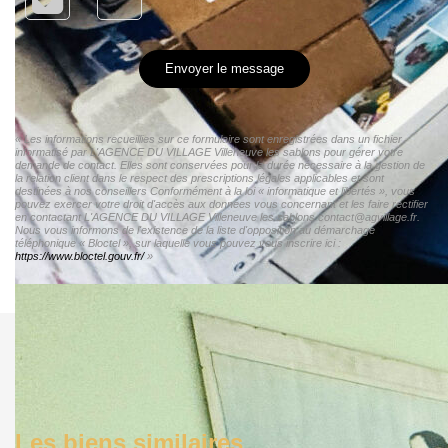
Envoyer le message
« Les informations recueillies sur ce formulaire sont enregistrées dans un fichier
informatisé par L'AGENCE DU VILLAGE Villeneuve les sablons pour gérer votre
demande de contact. Elles sont conservées pour la durée nécessaire à la gestion de
la relation client dans le respect des prescriptions légales applicables et sont
destinées à nos conseillers Conformément à la loi « informatique et libertés », vous
pouvez exercer votre droit d'accès aux données vous concernant et les faire rectifier
en contactant L'AGENCE DU VILLAGE Villeneuve les sablons contact@agvillage.fr.
Nous vous informons de l'existence de la liste d'opposition au démarchage
téléphonique « Bloctel », sur laquelle vous pouvez vous inscrire ici :
https://www.bloctel.gouv.fr/
»
Les biens similaires