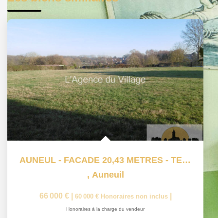
AUNEUL - FACADE 20,43 METRES - TERRAIN -1345 m2 - 66 000 €
,
Auneuil
66 000 €
|
|
60 000 €
Honoraires non inclus
Honoraires à la charge du vendeur