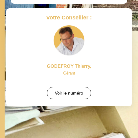
Votre Conseiller :
GODEFROY Thierry
,
Gérant
Voir le numéro