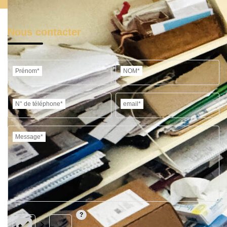
Nous contacter
Prénom*
NOM*
N° de téléphone*
email*
Message*