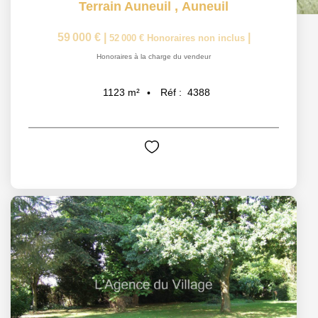
Terrain Auneuil
,
Auneuil
59 000 €
|
|
52 000 €
Honoraires non inclus
Honoraires à la charge du vendeur
Réf :
4388
1123
m²