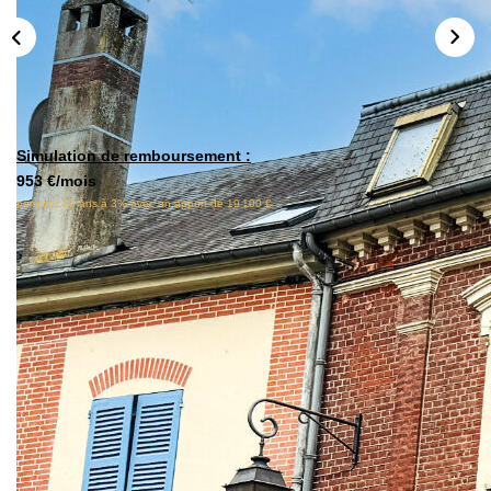
Locaux Commerciaux
Appartements
Terrains À Bâtir
Immeubles
Fonds De Commerce
Simulation de remboursement :
953 €/mois
Acheter
pendant 20 ans à 3% avec un apport de 19 100 €
VENTES INTERACTIVES
Description
VENDRE
Réf : 4554
Immeuble de 3 niveaux bien situé dans le centre ville de
LOUER / GÉRER
Méru avec tout accessible à pieds (commerces, écoles et
gare).
NOS CLIENTS
OPPORTUNITE RARE SUR CE SECTEUR !