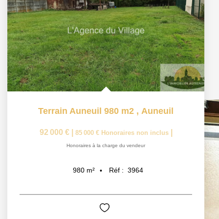
Terrain Auneuil 980 m2
,
Auneuil
92 000 €
|
|
85 000 €
Honoraires non inclus
Honoraires à la charge du vendeur
Réf :
3964
980
m²