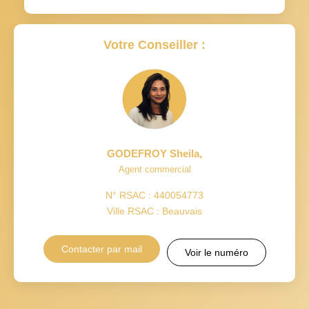
Votre Conseiller :
GODEFROY Sheila
,
Agent commercial
N° RSAC : 440054773
Ville RSAC : Beauvais
Contacter par mail
Voir le numéro