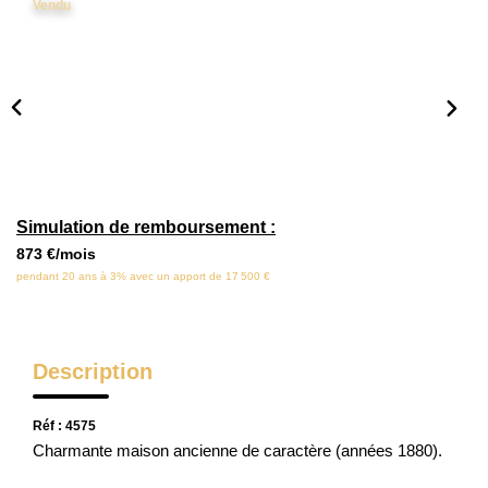
Vendu
Locaux Commerciaux
Appartements
Terrains À Bâtir
Immeubles
Fonds De Commerce
Acheter
Simulation de remboursement :
873 €/mois
VENTES INTERACTIVES
pendant 20 ans à 3% avec un apport de 17 500 €
VENDRE
Description
LOUER / GÉRER
Réf : 4575
Charmante maison ancienne de caractère (années 1880).
NOS CLIENTS