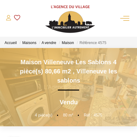
QUI SOMMES-NOUS?
Accueil
Maisons
A vendre
Maison
Référence 4575
L'agence
Notre Équipe
Maison Villeneuve Les Sablons 4
Nous Rejoindre
pièce(s) 80,66 m2
,
Villeneuve les
Nos Partenaires
sablons
NOS ACTUALITÉS
Vendu
ACHETER
4
pièce(s)
•
80
m²
•
Réf : 4575
Maisons Anciennes
Pavillons Et Villas