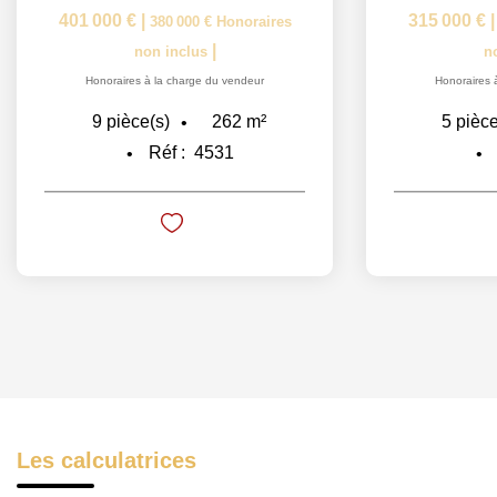
401 000 €
|
315 000 €
380 000 €
Honoraires
|
non inclus
n
Honoraires à la charge du vendeur
Honoraires 
262
m²
9
pièce(s)
5
pièce
Réf :
4531
Les calculatrices