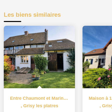
Les biens similaires
Entre Chaumont et Marines 9 pièce(s) 261.97 m2
,
Grisy les platres
,
Gris