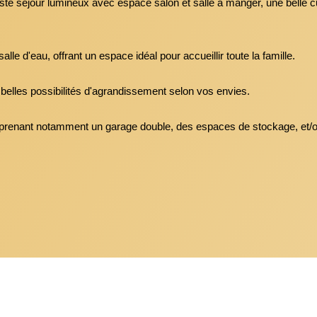
ste séjour lumineux avec espace salon et salle à manger, une belle
le d'eau, offrant un espace idéal pour accueillir toute la famille.
belles possibilités d'agrandissement selon vos envies.
prenant notamment un garage double, des espaces de stockage, et/ou