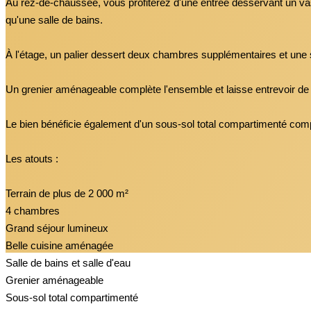
Au rez-de-chaussée, vous profiterez d'une entrée desservant un va
qu'une salle de bains.
À l'étage, un palier dessert deux chambres supplémentaires et une sal
Un grenier aménageable complète l'ensemble et laisse entrevoir de 
Le bien bénéficie également d'un sous-sol total compartimenté com
Les atouts :
Terrain de plus de 2 000 m²
4 chambres
Grand séjour lumineux
Belle cuisine aménagée
Salle de bains et salle d'eau
Grenier aménageable
Sous-sol total compartimenté