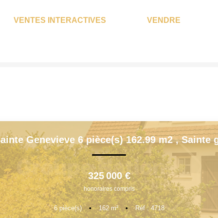
VENTES INTERACTIVES
VENDRE
QUI SOMMES-NOUS?
L'agence
Notre Équipe
Nous Rejoindre
ainte Genevieve 6 pièce(s) 162.99 m2
,
Sainte 
Nos Partenaires
NOS ACTUALITÉS
325 000 €
honoraires compris
ACHETER
6
pièce(s)
•
162
m²
•
Réf : 4718