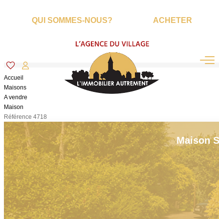
QUI SOMMES-NOUS?
ACHETER
Accueil
Maisons
A vendre
Maison
Référence 4718
Maison S