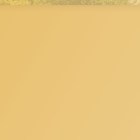
Maisons Anciennes
Pavillons Et Villas
Locaux Commerciaux
Appartements
Terrains À Bâtir
Immeubles
Fonds De Commerce
Acheter
VENTES INTERACTIVES
VENDRE
LOUER / GÉRER