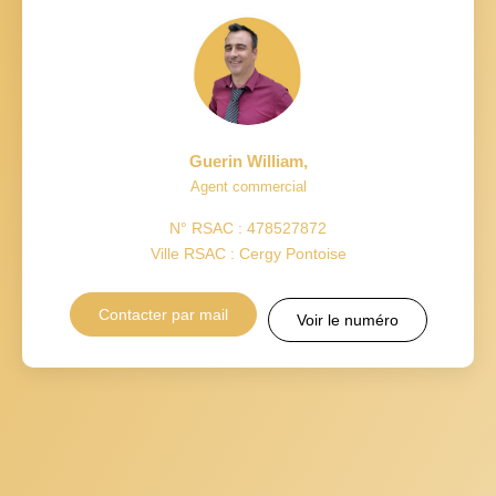
Guerin William
,
Agent commercial
N° RSAC : 478527872
Ville RSAC : Cergy Pontoise
Contacter par mail
Voir le numéro