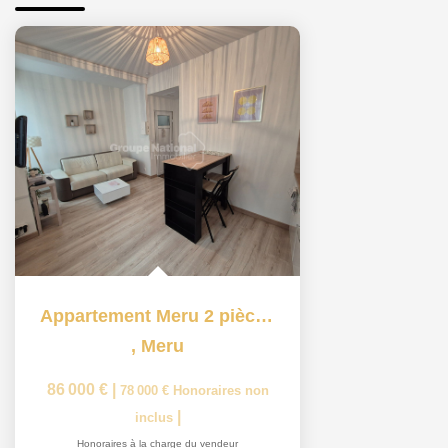
Appartement Meru 2 pièce(s) 28 m2
,
Meru
86 000 €
|
78 000 €
Honoraires non
|
inclus
Honoraires à la charge du vendeur