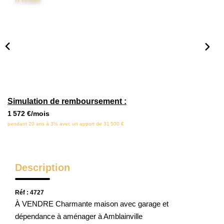
Locaux Commerciaux
Appartements
Terrains À Bâtir
Immeubles
Fonds De Commerce
Acheter
Simulation de remboursement :
1 572 €/mois
pendant 20 ans à 3% avec un apport de 31 500 €
VENTES INTERACTIVES
VENDRE
Description
LOUER / GÉRER
Réf : 4727
À VENDRE Charmante maison avec garage et
dépendance à aménager à Amblainville
NOS CLIENTS