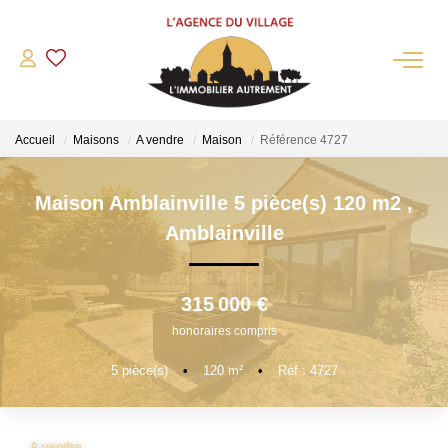
QUI SOMMES-NOUS?
Accueil
Maisons
A vendre
Maison
Référence 4727
L'agence
Notre Équipe
Maison Amblainville 5 pièce(s) 120 m2
,
Nous Rejoindre
Amblainville
Nos Partenaires
NOS ACTUALITÉS
315 000 €
honoraires compris
ACHETER
5
pièce(s)
•
120
m²
•
Réf : 4727
Maisons Anciennes
Pavillons Et Villas
A vendre