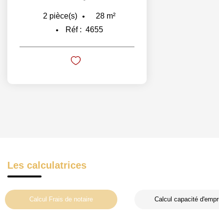
28
m²
2
pièce(s)
Réf :
4655
Les calculatrices
Calcul Frais de notaire
Calcul capacité d'empr