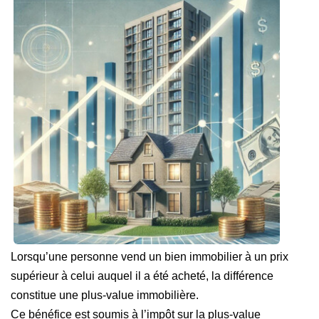
Locaux Commerciaux
Appartements
Terrains À Bâtir
Immeubles
Fonds De Commerce
Acheter
VENTES INTERACTIVES
VENDRE
Lorsqu’une personne vend un bien immobilier à un prix
LOUER / GÉRER
supérieur à celui auquel il a été acheté, la différence
constitue une plus-value immobilière.
NOS CLIENTS
Ce bénéfice est soumis à l’impôt sur la plus-value