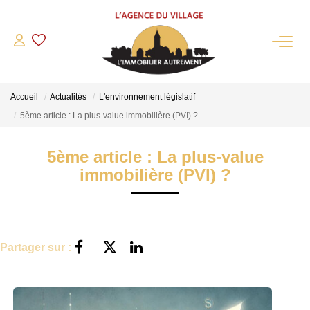
QUI SOMMES-NOUS?
Accueil
Actualités
L'environnement législatif
L'agence
5ème article : La plus-value immobilière (PVI) ?
Notre Équipe
Nous Rejoindre
5ème article : La plus-value
immobilière (PVI) ?
Nos Partenaires
NOS ACTUALITÉS
ACHETER
Partager sur :
Maisons Anciennes
Pavillons Et Villas