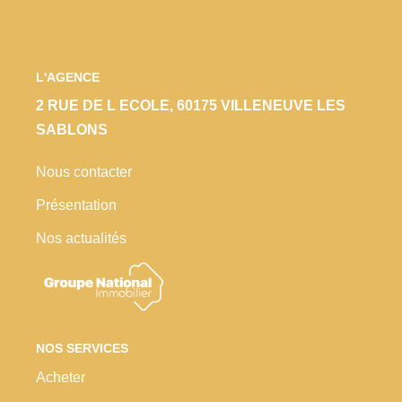
Locaux Commerciaux
Appartements
Terrains À Bâtir
L'AGENCE
2 RUE DE L ECOLE, 60175 VILLENEUVE LES
Immeubles
SABLONS
Fonds De Commerce
Acheter
Nous contacter
Présentation
VENTES INTERACTIVES
Nos actualités
VENDRE
LOUER / GÉRER
NOS SERVICES
Acheter
NOS CLIENTS