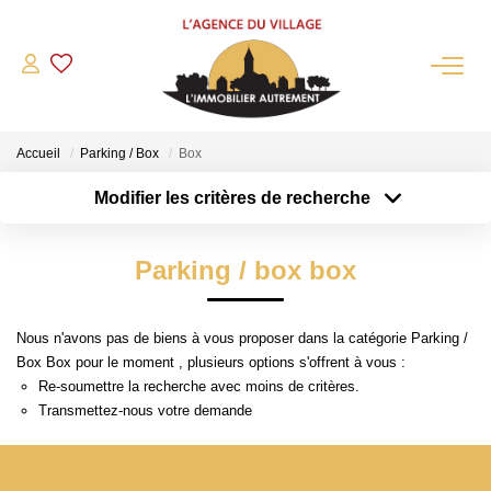
QUI SOMMES-NOUS?
Accueil
Parking / Box
Box
L'agence
Modifier les critères de recherche
Notre Équipe
Type de transaction
Localisation
Acheter
Nous Rejoindre
Localisation
Parking / box box
Type de bien
Nos Partenaires
Sélectionnez...
Surface min
NOS ACTUALITÉS
Nous n'avons pas de biens à vous proposer dans la catégorie Parking /
Plus de critères
Budget max
Box Box pour le moment , plusieurs options s'offrent à vous :
ACHETER
Re-soumettre la recherche avec moins de critères.
Créer une alerte
Transmettez-nous votre demande
Maisons Anciennes
Pavillons Et Villas