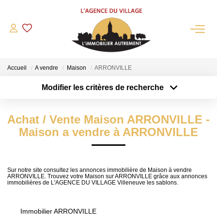
QUI SOMMES-NOUS?
Accueil
A vendre
Maison
ARRONVILLE
L'agence
Modifier les critères de recherche
Notre Équipe
Type de transaction
Localisation
Acheter
Nous Rejoindre
Localisation
Achat / Vente Maison ARRONVILLE -
Type de bien
Nos Partenaires
Sélectionnez...
Surface min
Maison a vendre à ARRONVILLE
NOS ACTUALITÉS
Plus de critères
Budget max
ACHETER
Sur notre site consultez les annonces immobilière de Maison à vendre
ARRONVILLE. Trouvez votre Maison sur ARRONVILLE grâce aux annonces
Créer une alerte
immobilières de L'AGENCE DU VILLAGE Villeneuve les sablons.
Maisons Anciennes
Pavillons Et Villas
Immobilier ARRONVILLE