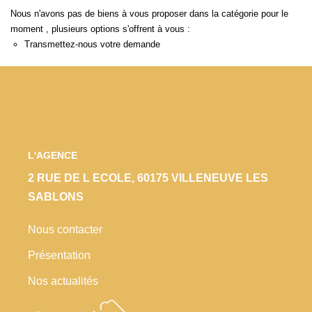
Locaux Commerciaux
Nous n'avons pas de biens à vous proposer dans la catégorie pour le
moment , plusieurs options s'offrent à vous :
Appartements
Transmettez-nous votre demande
Terrains À Bâtir
Immeubles
Fonds De Commerce
Acheter
L'AGENCE
VENTES INTERACTIVES
2 RUE DE L ECOLE, 60175 VILLENEUVE LES
SABLONS
VENDRE
Nous contacter
Présentation
LOUER / GÉRER
Nos actualités
NOS CLIENTS