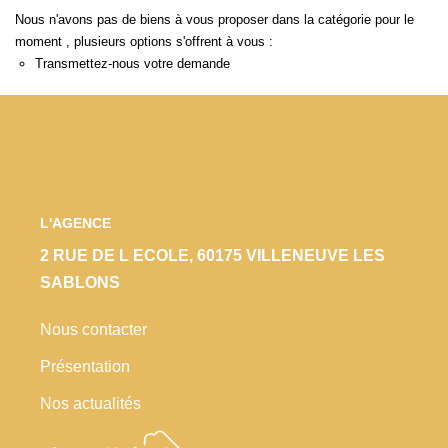
Locaux Commerciaux
Nous n'avons pas de biens à vous proposer dans la catégorie pour le
moment , plusieurs options s'offrent à vous :
Appartements
Transmettez-nous votre demande
Terrains À Bâtir
Immeubles
Fonds De Commerce
Acheter
L'AGENCE
VENTES INTERACTIVES
2 RUE DE L ECOLE, 60175 VILLENEUVE LES
SABLONS
VENDRE
Nous contacter
Présentation
LOUER / GÉRER
Nos actualités
NOS CLIENTS