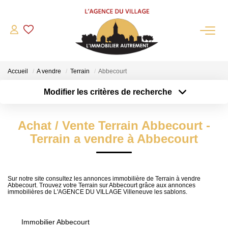
QUI SOMMES-NOUS?
Accueil
A vendre
Terrain
Abbecourt
L'agence
Modifier les critères de recherche
Notre Équipe
Type de transaction
Localisation
Acheter
Nous Rejoindre
Localisation
Achat / Vente Terrain Abbecourt -
Type de bien
Nos Partenaires
Sélectionnez...
Surface min
Terrain a vendre à Abbecourt
NOS ACTUALITÉS
Plus de critères
Budget max
ACHETER
Sur notre site consultez les annonces immobilière de Terrain à vendre
Abbecourt. Trouvez votre Terrain sur Abbecourt grâce aux annonces
Créer une alerte
immobilières de L'AGENCE DU VILLAGE Villeneuve les sablons.
Maisons Anciennes
Pavillons Et Villas
Immobilier Abbecourt