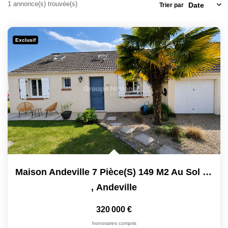
1 annonce(s) trouvée(s)
Trier par
Locaux Commerciaux
Appartements
Exclusif
Terrains À Bâtir
Immeubles
Fonds De Commerce
Acheter
VENTES INTERACTIVES
VENDRE
Maison Andeville 7 Pièce(s) 149 M2 Au Sol (112 En Loi...
,
Andeville
LOUER / GÉRER
320 000 €
NOS CLIENTS
honoraires compris