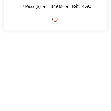
149
M²
Réf :
4691
7
Pièce(s)
Nos Prestations
Avis Clients