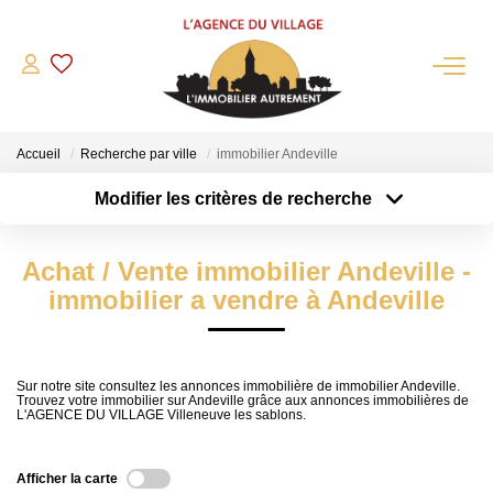
QUI SOMMES-NOUS?
Accueil
Recherche par ville
immobilier Andeville
L'agence
Modifier les critères de recherche
Notre Équipe
Type de transaction
Localisation
Acheter
Nous Rejoindre
Localisation
Achat / Vente immobilier Andeville -
Type de bien
Nos Partenaires
Sélectionnez...
Surface min
immobilier a vendre à Andeville
NOS ACTUALITÉS
Plus de critères
Budget max
ACHETER
Sur notre site consultez les annonces immobilière de immobilier Andeville.
Trouvez votre immobilier sur Andeville grâce aux annonces immobilières de
Créer une alerte
L'AGENCE DU VILLAGE Villeneuve les sablons.
Maisons Anciennes
Pavillons Et Villas
Afficher la carte