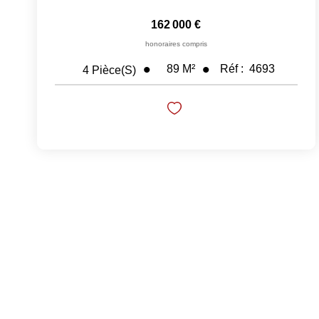
162 000 €
honoraires compris
89
M²
Réf :
4693
4
Pièce(s)