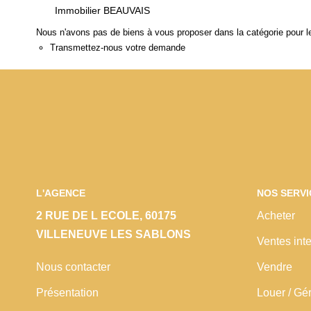
Immobilier BEAUVAIS
Nous n'avons pas de biens à vous proposer dans la catégorie pour le
Transmettez-nous votre demande
L'AGENCE
NOS SERVI
2 RUE DE L ECOLE, 60175
Acheter
VILLENEUVE LES SABLONS
Ventes inte
Nous contacter
Vendre
Présentation
Louer / Gé