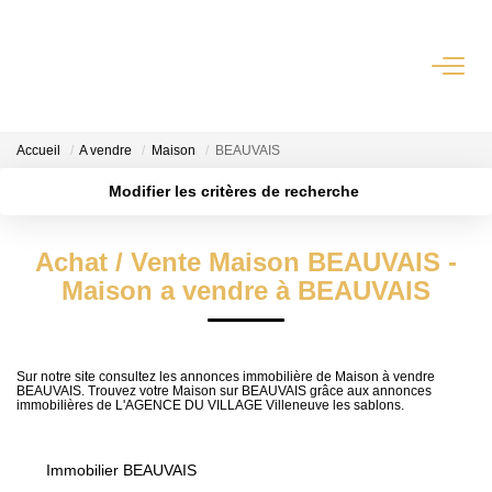
QUI SOMMES-NOUS?
Accueil
A vendre
Maison
BEAUVAIS
L'agence
Modifier les critères de recherche
Notre Équipe
Localisation
Type de transaction
Nous Rejoindre
Surface min
Achat / Vente Maison BEAUVAIS -
Type de bien
Nos Partenaires
Maison a vendre à BEAUVAIS
Plus de critères
Budget max
NOS ACTUALITÉS
Créer une alerte
ACHETER
Sur notre site consultez les annonces immobilière de Maison à vendre
BEAUVAIS. Trouvez votre Maison sur BEAUVAIS grâce aux annonces
immobilières de L'AGENCE DU VILLAGE Villeneuve les sablons.
Maisons Anciennes
Pavillons Et Villas
Immobilier BEAUVAIS