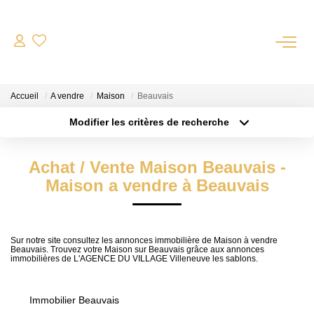
QUI SOMMES-NOUS?
Accueil
A vendre
Maison
Beauvais
L'agence
Modifier les critères de recherche
Notre Équipe
Localisation
Type de transaction
Nous Rejoindre
Surface min
Achat / Vente Maison Beauvais -
Type de bien
Nos Partenaires
Maison a vendre à Beauvais
Plus de critères
Budget max
NOS ACTUALITÉS
Créer une alerte
ACHETER
Sur notre site consultez les annonces immobilière de Maison à vendre
Beauvais. Trouvez votre Maison sur Beauvais grâce aux annonces
immobilières de L'AGENCE DU VILLAGE Villeneuve les sablons.
Maisons Anciennes
Pavillons Et Villas
Immobilier Beauvais