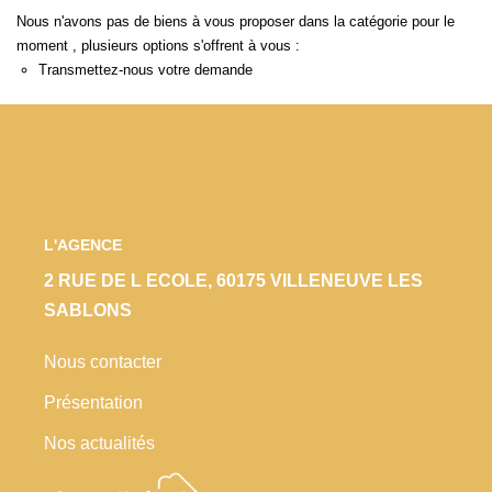
Locaux Commerciaux
Nous n'avons pas de biens à vous proposer dans la catégorie pour le
moment , plusieurs options s'offrent à vous :
Appartements
Transmettez-nous votre demande
Terrains À Bâtir
Immeubles
Fonds De Commerce
Acheter
L'AGENCE
VENTES INTERACTIVES
2 RUE DE L ECOLE, 60175 VILLENEUVE LES
SABLONS
VENDRE
Nous contacter
Présentation
LOUER / GÉRER
Nos actualités
NOS CLIENTS