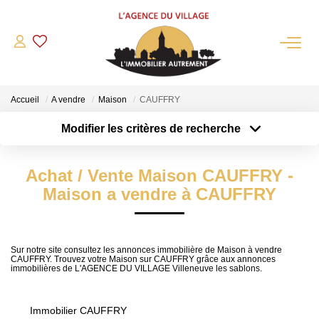
QUI SOMMES-NOUS?
Accueil
A vendre
Maison
CAUFFRY
L'agence
Modifier les critères de recherche
Notre Équipe
Type de transaction
Localisation
Acheter
Nous Rejoindre
Localisation
Achat / Vente Maison CAUFFRY -
Type de bien
Nos Partenaires
Sélectionnez...
Surface min
Maison a vendre à CAUFFRY
NOS ACTUALITÉS
Plus de critères
Budget max
ACHETER
Sur notre site consultez les annonces immobilière de Maison à vendre
CAUFFRY. Trouvez votre Maison sur CAUFFRY grâce aux annonces
Créer une alerte
immobilières de L'AGENCE DU VILLAGE Villeneuve les sablons.
Maisons Anciennes
Pavillons Et Villas
Immobilier CAUFFRY