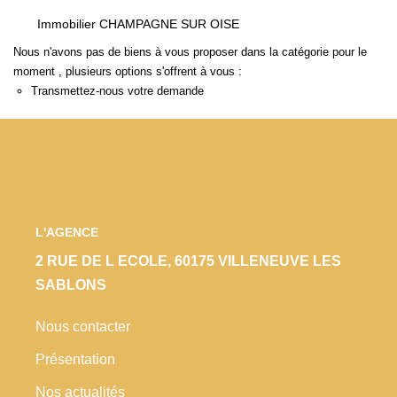
Locaux Commerciaux
Immobilier CHAMPAGNE SUR OISE
Appartements
Nous n'avons pas de biens à vous proposer dans la catégorie pour le
moment , plusieurs options s'offrent à vous :
Terrains À Bâtir
Transmettez-nous votre demande
Immeubles
Fonds De Commerce
Acheter
VENTES INTERACTIVES
L'AGENCE
2 RUE DE L ECOLE, 60175 VILLENEUVE LES
VENDRE
SABLONS
Nous contacter
LOUER / GÉRER
Présentation
NOS CLIENTS
Nos actualités