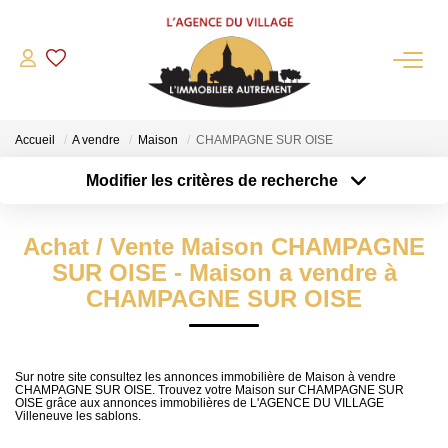
QUI SOMMES-NOUS?
Accueil
A vendre
Maison
CHAMPAGNE SUR OISE
L'agence
Modifier les critères de recherche
Notre Équipe
Type de transaction
Localisation
Acheter
Nous Rejoindre
Localisation
Achat / Vente Maison CHAMPAGNE
Type de bien
Nos Partenaires
Sélectionnez...
Surface min
SUR OISE - Maison a vendre à
NOS ACTUALITÉS
CHAMPAGNE SUR OISE
Plus de critères
Budget max
ACHETER
Créer une alerte
Sur notre site consultez les annonces immobilière de Maison à vendre
CHAMPAGNE SUR OISE. Trouvez votre Maison sur CHAMPAGNE SUR
Maisons Anciennes
OISE grâce aux annonces immobilières de L'AGENCE DU VILLAGE
Villeneuve les sablons.
Pavillons Et Villas