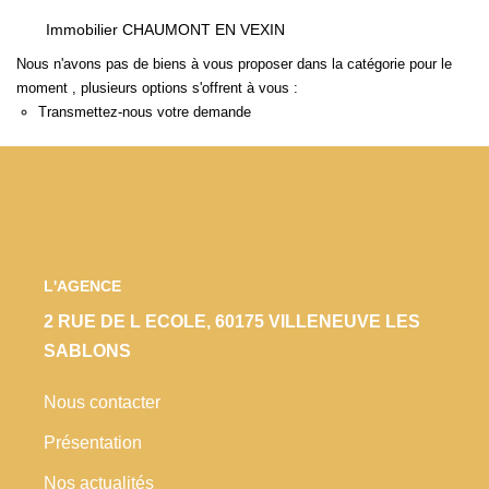
Locaux Commerciaux
Immobilier CHAUMONT EN VEXIN
Appartements
Nous n'avons pas de biens à vous proposer dans la catégorie pour le
moment , plusieurs options s'offrent à vous :
Terrains À Bâtir
Transmettez-nous votre demande
Immeubles
Fonds De Commerce
Acheter
VENTES INTERACTIVES
L'AGENCE
2 RUE DE L ECOLE, 60175 VILLENEUVE LES
VENDRE
SABLONS
Nous contacter
LOUER / GÉRER
Présentation
NOS CLIENTS
Nos actualités