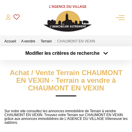
QUI SOMMES-NOUS?
Accueil
A vendre
Terrain
CHAUMONT EN VEXIN
L'agence
Modifier les critères de recherche
Notre Équipe
Type de transaction
Localisation
Acheter
Nous Rejoindre
Localisation
Achat / Vente Terrain CHAUMONT
Type de bien
Nos Partenaires
Sélectionnez...
Surface min
EN VEXIN - Terrain a vendre à
NOS ACTUALITÉS
CHAUMONT EN VEXIN
Plus de critères
Budget max
ACHETER
Créer une alerte
Sur notre site consultez les annonces immobilière de Terrain à vendre
CHAUMONT EN VEXIN. Trouvez votre Terrain sur CHAUMONT EN VEXIN
Maisons Anciennes
grâce aux annonces immobilières de L'AGENCE DU VILLAGE Villeneuve les
sablons.
Pavillons Et Villas