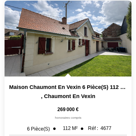
Maison Chaumont En Vexin 6 Pièce(s) 112 M2
,
Chaumont En Vexin
269 000 €
honoraires compris
112
M²
Réf :
4677
6
Pièce(s)