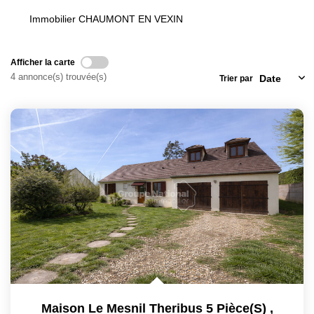
Locaux Commerciaux
Immobilier CHAUMONT EN VEXIN
Appartements
Terrains À Bâtir
Afficher la carte
4 annonce(s) trouvée(s)
Trier par
Immeubles
Fonds De Commerce
Acheter
VENTES INTERACTIVES
VENDRE
LOUER / GÉRER
NOS CLIENTS
Maison Le Mesnil Theribus 5 Pièce(s)
,