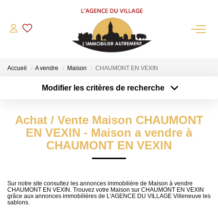
QUI SOMMES-NOUS?
Accueil
A vendre
Maison
CHAUMONT EN VEXIN
L'agence
Modifier les critères de recherche
Notre Équipe
Type de transaction
Localisation
Acheter
Nous Rejoindre
Localisation
Achat / Vente Maison CHAUMONT
Type de bien
Nos Partenaires
Sélectionnez...
Surface min
EN VEXIN - Maison a vendre à
NOS ACTUALITÉS
CHAUMONT EN VEXIN
Plus de critères
Budget max
ACHETER
Créer une alerte
Sur notre site consultez les annonces immobilière de Maison à vendre
CHAUMONT EN VEXIN. Trouvez votre Maison sur CHAUMONT EN VEXIN
Maisons Anciennes
grâce aux annonces immobilières de L'AGENCE DU VILLAGE Villeneuve les
sablons.
Pavillons Et Villas