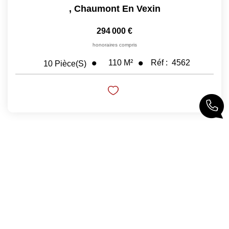
,
Chaumont En Vexin
294 000 €
honoraires compris
110
M²
Réf :
4562
10
Pièce(s)