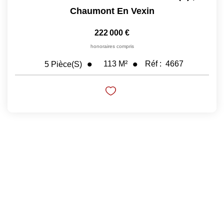
Chaumont En Vexin
Nos Prestations
222 000 €
Avis Clients
honoraires compris
113
M²
Réf :
4667
5
Pièce(s)