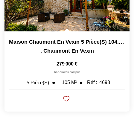
Maison Chaumont En Vexin 5 Pièce(s) 104.76 M2
,
Chaumont En Vexin
279 000 €
honoraires compris
105
M²
Réf :
4698
5
Pièce(s)