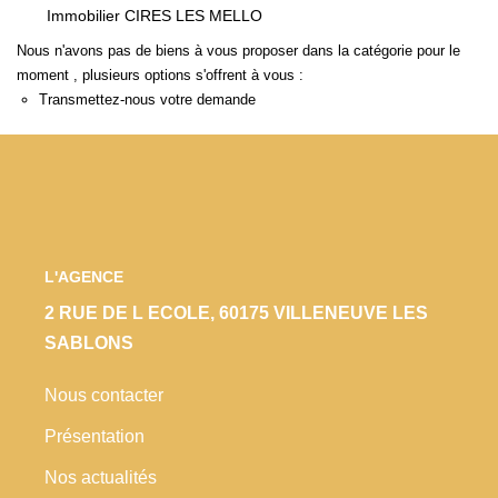
Immobilier CIRES LES MELLO
Locaux Commerciaux
Nous n'avons pas de biens à vous proposer dans la catégorie pour le
Appartements
moment , plusieurs options s'offrent à vous :
Terrains À Bâtir
Transmettez-nous votre demande
Immeubles
Fonds De Commerce
Acheter
L'AGENCE
VENTES INTERACTIVES
2 RUE DE L ECOLE, 60175 VILLENEUVE LES
SABLONS
VENDRE
Nous contacter
LOUER / GÉRER
Présentation
Nos actualités
NOS CLIENTS