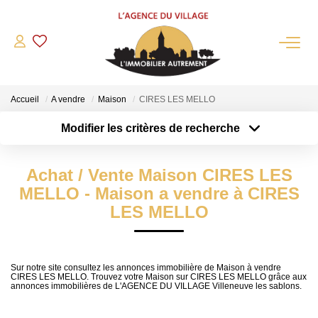
QUI SOMMES-NOUS?
Accueil
A vendre
Maison
CIRES LES MELLO
L'agence
Modifier les critères de recherche
Notre Équipe
Type de transaction
Localisation
Acheter
Nous Rejoindre
Localisation
Achat / Vente Maison CIRES LES
Type de bien
Nos Partenaires
Sélectionnez...
Surface min
MELLO - Maison a vendre à CIRES
NOS ACTUALITÉS
LES MELLO
Plus de critères
Budget max
ACHETER
Créer une alerte
Sur notre site consultez les annonces immobilière de Maison à vendre
CIRES LES MELLO. Trouvez votre Maison sur CIRES LES MELLO grâce aux
Maisons Anciennes
annonces immobilières de L'AGENCE DU VILLAGE Villeneuve les sablons.
Pavillons Et Villas