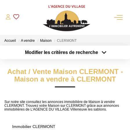
QUI SOMMES-NOUS?
Accueil
A vendre
Maison
CLERMONT
L'agence
Modifier les critères de recherche
Notre Équipe
Type de transaction
Localisation
Acheter
Nous Rejoindre
Localisation
Achat / Vente Maison CLERMONT -
Type de bien
Nos Partenaires
Sélectionnez...
Surface min
Maison a vendre à CLERMONT
NOS ACTUALITÉS
Plus de critères
Budget max
ACHETER
Sur notre site consultez les annonces immobilière de Maison à vendre
CLERMONT. Trouvez votre Maison sur CLERMONT grâce aux annonces
Créer une alerte
immobilières de L'AGENCE DU VILLAGE Villeneuve les sablons.
Maisons Anciennes
Pavillons Et Villas
Immobilier CLERMONT