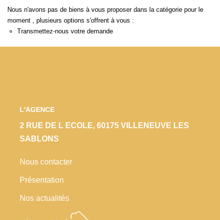
Locaux Commerciaux
Nous n'avons pas de biens à vous proposer dans la catégorie pour le
moment , plusieurs options s'offrent à vous :
Appartements
Transmettez-nous votre demande
Terrains À Bâtir
Immeubles
Fonds De Commerce
Acheter
L'AGENCE
VENTES INTERACTIVES
2 RUE DE L ECOLE, 60175 VILLENEUVE LES
SABLONS
VENDRE
Nous contacter
Présentation
LOUER / GÉRER
Nos actualités
NOS CLIENTS