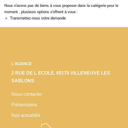
Locaux Commerciaux
Nous n'avons pas de biens à vous proposer dans la catégorie pour le
moment , plusieurs options s'offrent à vous :
Appartements
Transmettez-nous votre demande
Terrains À Bâtir
Immeubles
Fonds De Commerce
Acheter
L'AGENCE
VENTES INTERACTIVES
2 RUE DE L ECOLE, 60175 VILLENEUVE LES
SABLONS
VENDRE
Nous contacter
Présentation
LOUER / GÉRER
Nos actualités
NOS CLIENTS