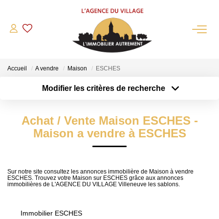
QUI SOMMES-NOUS?
Accueil
A vendre
Maison
ESCHES
L'agence
Modifier les critères de recherche
Notre Équipe
Type de transaction
Localisation
Acheter
Nous Rejoindre
Localisation
Achat / Vente Maison ESCHES -
Type de bien
Nos Partenaires
Sélectionnez...
Surface min
Maison a vendre à ESCHES
NOS ACTUALITÉS
Plus de critères
Budget max
ACHETER
Sur notre site consultez les annonces immobilière de Maison à vendre
ESCHES. Trouvez votre Maison sur ESCHES grâce aux annonces
Créer une alerte
immobilières de L'AGENCE DU VILLAGE Villeneuve les sablons.
Maisons Anciennes
Pavillons Et Villas
Immobilier ESCHES