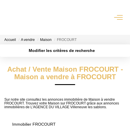
QUI SOMMES-NOUS?
Accueil
A vendre
Maison
FROCOURT
L'agence
Modifier les critères de recherche
Notre Équipe
Localisation
Type de transaction
Nous Rejoindre
Surface min
Achat / Vente Maison FROCOURT -
Type de bien
Nos Partenaires
Maison a vendre à FROCOURT
Plus de critères
Budget max
NOS ACTUALITÉS
Créer une alerte
ACHETER
Sur notre site consultez les annonces immobilière de Maison à vendre
FROCOURT. Trouvez votre Maison sur FROCOURT grâce aux annonces
immobilières de L'AGENCE DU VILLAGE Villeneuve les sablons.
Maisons Anciennes
Pavillons Et Villas
Immobilier FROCOURT