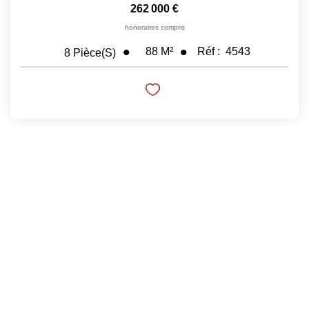
262 000 €
honoraires compris
88
M²
Réf :
4543
8
Pièce(s)