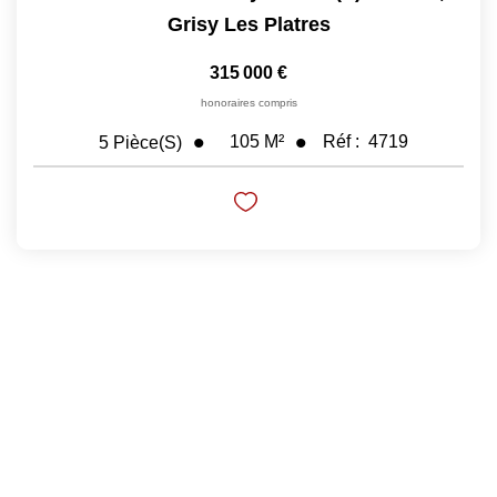
Grisy Les Platres
Nos Prestations
315 000 €
Avis Clients
honoraires compris
105
M²
Réf :
4719
5
Pièce(s)