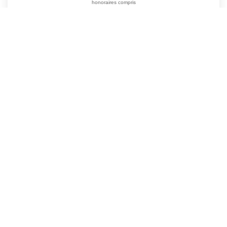
honoraires compris
262
M²
Réf :
4531
9
Pièce(s)