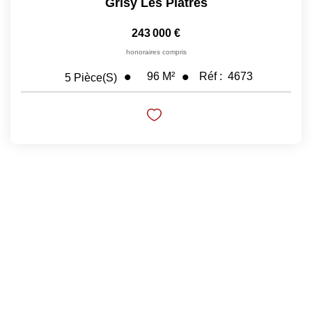
Grisy Les Platres
243 000 €
honoraires compris
96
M²
Réf :
4673
5
Pièce(s)