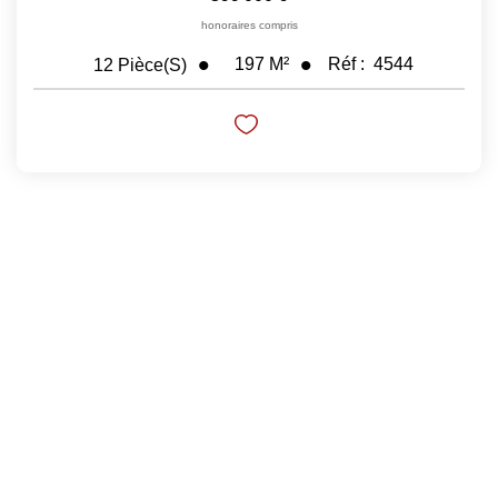
honoraires compris
197
M²
Réf :
4544
12
Pièce(s)