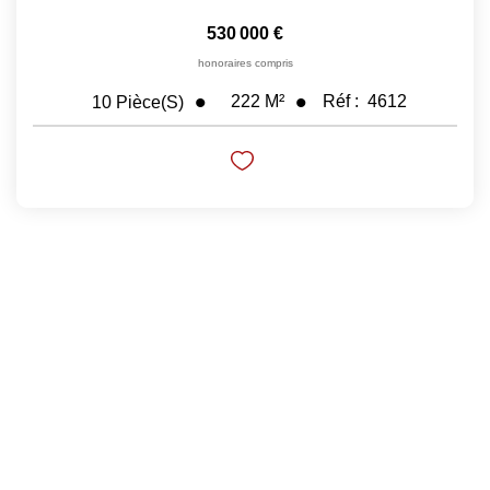
530 000 €
honoraires compris
222
M²
Réf :
4612
10
Pièce(s)