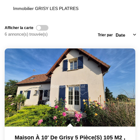
Locaux Commerciaux
Immobilier GRISY LES PLATRES
Appartements
Terrains À Bâtir
Afficher la carte
6 annonce(s) trouvée(s)
Trier par
Immeubles
Fonds De Commerce
Acheter
VENTES INTERACTIVES
VENDRE
LOUER / GÉRER
NOS CLIENTS
Maison À 10' De Grisy 5 Pièce(s) 105 M2
,