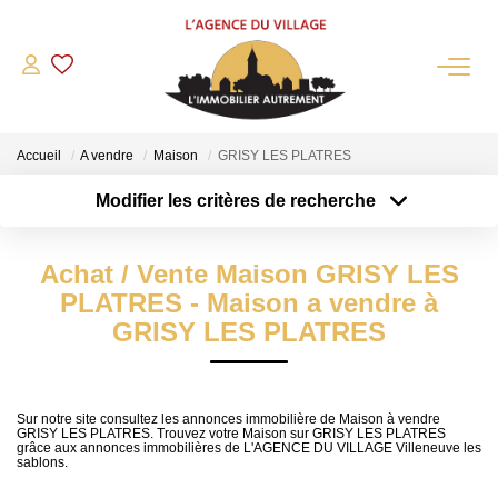
QUI SOMMES-NOUS?
Accueil
A vendre
Maison
GRISY LES PLATRES
L'agence
Modifier les critères de recherche
Notre Équipe
Type de transaction
Localisation
Acheter
Nous Rejoindre
Localisation
Achat / Vente Maison GRISY LES
Type de bien
Nos Partenaires
Sélectionnez...
Surface min
PLATRES - Maison a vendre à
NOS ACTUALITÉS
GRISY LES PLATRES
Plus de critères
Budget max
ACHETER
Créer une alerte
Sur notre site consultez les annonces immobilière de Maison à vendre
GRISY LES PLATRES. Trouvez votre Maison sur GRISY LES PLATRES
Maisons Anciennes
grâce aux annonces immobilières de L'AGENCE DU VILLAGE Villeneuve les
sablons.
Pavillons Et Villas