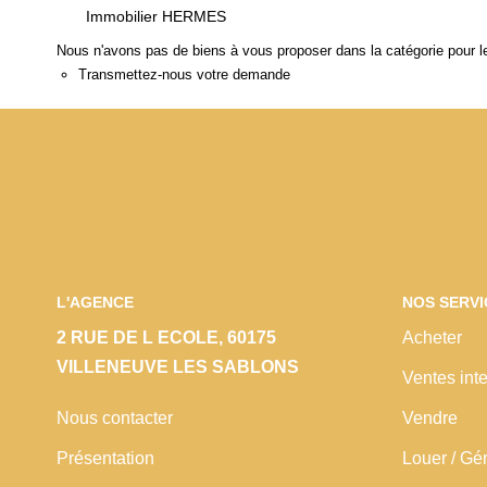
Immobilier HERMES
Nous n'avons pas de biens à vous proposer dans la catégorie pour le
Transmettez-nous votre demande
L'AGENCE
NOS SERVI
2 RUE DE L ECOLE, 60175
Acheter
VILLENEUVE LES SABLONS
Ventes inte
Nous contacter
Vendre
Présentation
Louer / Gé