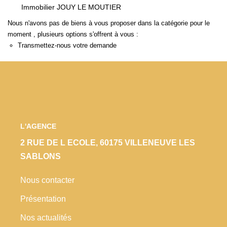
Immobilier JOUY LE MOUTIER
Locaux Commerciaux
Nous n'avons pas de biens à vous proposer dans la catégorie pour le
Appartements
moment , plusieurs options s'offrent à vous :
Terrains À Bâtir
Transmettez-nous votre demande
Immeubles
Fonds De Commerce
Acheter
L'AGENCE
VENTES INTERACTIVES
2 RUE DE L ECOLE, 60175 VILLENEUVE LES
SABLONS
VENDRE
Nous contacter
LOUER / GÉRER
Présentation
Nos actualités
NOS CLIENTS