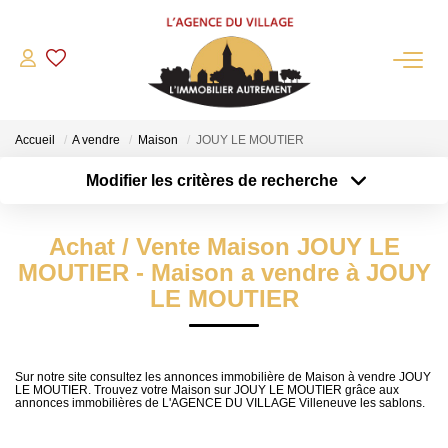
QUI SOMMES-NOUS?
Accueil
A vendre
Maison
JOUY LE MOUTIER
L'agence
Modifier les critères de recherche
Notre Équipe
Type de transaction
Localisation
Acheter
Nous Rejoindre
Localisation
Achat / Vente Maison JOUY LE
Type de bien
Nos Partenaires
Sélectionnez...
Surface min
MOUTIER - Maison a vendre à JOUY
NOS ACTUALITÉS
LE MOUTIER
Plus de critères
Budget max
ACHETER
Créer une alerte
Sur notre site consultez les annonces immobilière de Maison à vendre JOUY
LE MOUTIER. Trouvez votre Maison sur JOUY LE MOUTIER grâce aux
Maisons Anciennes
annonces immobilières de L'AGENCE DU VILLAGE Villeneuve les sablons.
Pavillons Et Villas