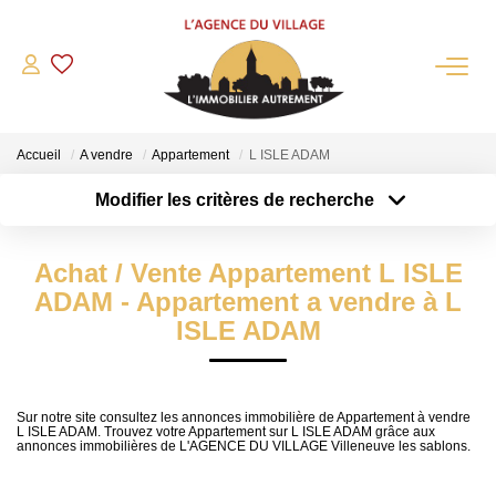
QUI SOMMES-NOUS?
Accueil
A vendre
Appartement
L ISLE ADAM
L'agence
Modifier les critères de recherche
Notre Équipe
Type de transaction
Localisation
Acheter
Nous Rejoindre
Localisation
Achat / Vente Appartement L ISLE
Type de bien
Nos Partenaires
Sélectionnez...
Surface min
ADAM - Appartement a vendre à L
NOS ACTUALITÉS
ISLE ADAM
Plus de critères
Budget max
ACHETER
Créer une alerte
Sur notre site consultez les annonces immobilière de Appartement à vendre
L ISLE ADAM. Trouvez votre Appartement sur L ISLE ADAM grâce aux
Maisons Anciennes
annonces immobilières de L'AGENCE DU VILLAGE Villeneuve les sablons.
Pavillons Et Villas