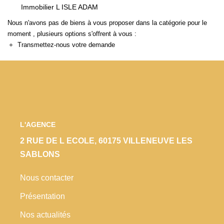
Immobilier L ISLE ADAM
Locaux Commerciaux
Nous n'avons pas de biens à vous proposer dans la catégorie pour le
Appartements
moment , plusieurs options s'offrent à vous :
Terrains À Bâtir
Transmettez-nous votre demande
Immeubles
Fonds De Commerce
Acheter
L'AGENCE
VENTES INTERACTIVES
2 RUE DE L ECOLE, 60175 VILLENEUVE LES
SABLONS
VENDRE
Nous contacter
LOUER / GÉRER
Présentation
Nos actualités
NOS CLIENTS