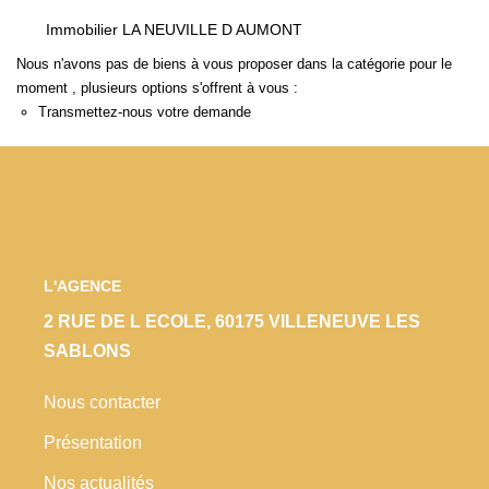
Locaux Commerciaux
Immobilier LA NEUVILLE D AUMONT
Appartements
Nous n'avons pas de biens à vous proposer dans la catégorie pour le
moment , plusieurs options s'offrent à vous :
Terrains À Bâtir
Transmettez-nous votre demande
Immeubles
Fonds De Commerce
Acheter
VENTES INTERACTIVES
L'AGENCE
2 RUE DE L ECOLE, 60175 VILLENEUVE LES
VENDRE
SABLONS
Nous contacter
LOUER / GÉRER
Présentation
NOS CLIENTS
Nos actualités