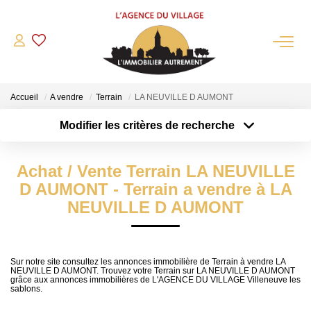
QUI SOMMES-NOUS?
Accueil
A vendre
Terrain
LA NEUVILLE D AUMONT
L'agence
Modifier les critères de recherche
Notre Équipe
Type de transaction
Localisation
Acheter
Nous Rejoindre
Localisation
Achat / Vente Terrain LA NEUVILLE
Type de bien
Nos Partenaires
Sélectionnez...
Surface min
D AUMONT - Terrain a vendre à LA
NOS ACTUALITÉS
NEUVILLE D AUMONT
Plus de critères
Budget max
ACHETER
Créer une alerte
Sur notre site consultez les annonces immobilière de Terrain à vendre LA
NEUVILLE D AUMONT. Trouvez votre Terrain sur LA NEUVILLE D AUMONT
Maisons Anciennes
grâce aux annonces immobilières de L'AGENCE DU VILLAGE Villeneuve les
sablons.
Pavillons Et Villas