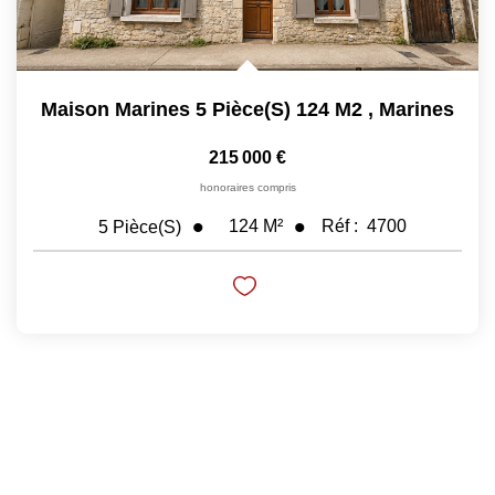
Maison Marines 5 Pièce(s) 124 M2
,
Marines
215 000 €
honoraires compris
124
M²
Réf :
4700
5
Pièce(s)