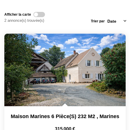
Locaux Commerciaux
Afficher la carte
Appartements
2 annonce(s) trouvée(s)
Trier par
Terrains À Bâtir
Immeubles
Fonds De Commerce
Acheter
VENTES INTERACTIVES
VENDRE
LOUER / GÉRER
Maison Marines 6 Pièce(s) 232 M2
,
Marines
NOS CLIENTS
315 000 €