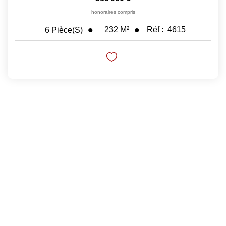
honoraires compris
Nos Prestations
232
M²
Réf :
4615
6
Pièce(s)
Avis Clients