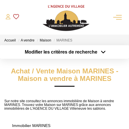
QUI SOMMES-NOUS?
Accueil
A vendre
Maison
MARINES
L'agence
Modifier les critères de recherche
Notre Équipe
Type de transaction
Localisation
Acheter
Nous Rejoindre
Localisation
Achat / Vente Maison MARINES -
Type de bien
Nos Partenaires
Sélectionnez...
Surface min
Maison a vendre à MARINES
NOS ACTUALITÉS
Plus de critères
Budget max
ACHETER
Sur notre site consultez les annonces immobilière de Maison à vendre
MARINES. Trouvez votre Maison sur MARINES grâce aux annonces
Créer une alerte
immobilières de L'AGENCE DU VILLAGE Villeneuve les sablons.
Maisons Anciennes
Pavillons Et Villas
Immobilier MARINES