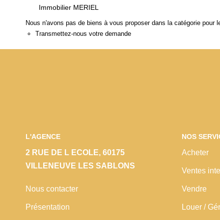
Immobilier MERIEL
Nous n'avons pas de biens à vous proposer dans la catégorie pour le
Transmettez-nous votre demande
L'AGENCE
NOS SERVI
2 RUE DE L ECOLE, 60175
Acheter
VILLENEUVE LES SABLONS
Ventes inte
Nous contacter
Vendre
Présentation
Louer / Gé