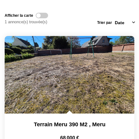
Locaux Commerciaux
Afficher la carte
Appartements
1 annonce(s) trouvée(s)
Trier par
Terrains À Bâtir
Immeubles
Fonds De Commerce
Acheter
VENTES INTERACTIVES
VENDRE
LOUER / GÉRER
Terrain Meru 390 M2
,
Meru
NOS CLIENTS
68 000 €