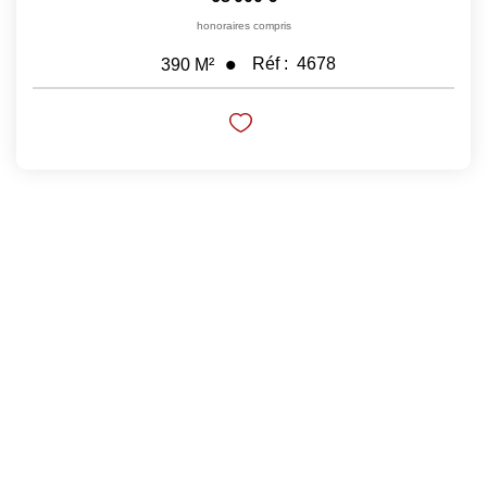
honoraires compris
Nos Prestations
Réf :
4678
390
M²
Avis Clients