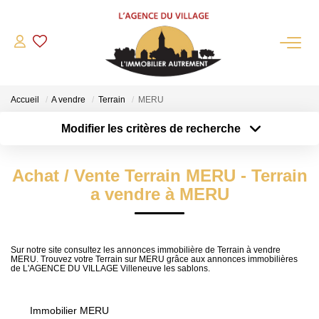
QUI SOMMES-NOUS?
Accueil
A vendre
Terrain
MERU
L'agence
Modifier les critères de recherche
Notre Équipe
Type de transaction
Localisation
Acheter
Nous Rejoindre
Localisation
Achat / Vente Terrain MERU - Terrain
Type de bien
Nos Partenaires
Sélectionnez...
Surface min
a vendre à MERU
NOS ACTUALITÉS
Plus de critères
Budget max
ACHETER
Sur notre site consultez les annonces immobilière de Terrain à vendre
MERU. Trouvez votre Terrain sur MERU grâce aux annonces immobilières
Créer une alerte
de L'AGENCE DU VILLAGE Villeneuve les sablons.
Maisons Anciennes
Pavillons Et Villas
Immobilier MERU