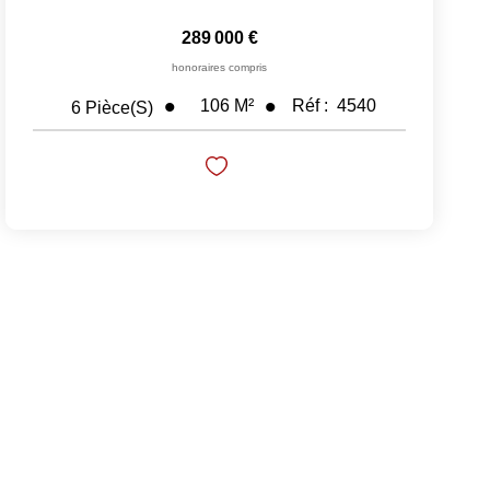
289 000 €
honoraires compris
106
M²
Réf :
4540
6
Pièce(s)