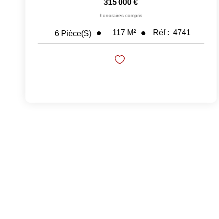
315 000 €
honoraires compris
117
M²
Réf :
4741
6
Pièce(s)