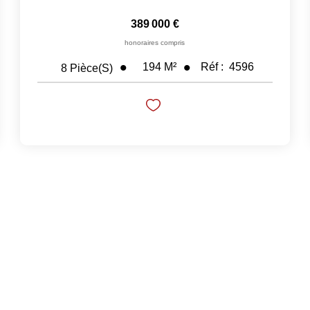
389 000 €
honoraires compris
194
M²
Réf :
4596
8
Pièce(s)