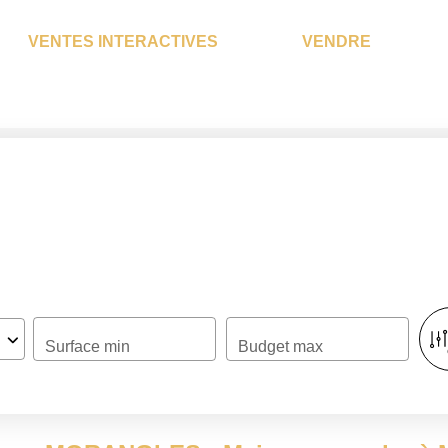
VENTES INTERACTIVES
VENDRE
QUI SOMMES-NOUS?
L'agence
Notre Équipe
Nous Rejoindre
Nos Partenaires
NOS ACTUALITÉS
Surface min
Budget max
ACHETER