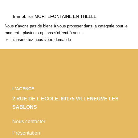
Locaux Commerciaux
Appartements
Immobilier MORTEFONTAINE EN THELLE
Terrains À Bâtir
Nous n'avons pas de biens à vous proposer dans la catégorie pour le
moment , plusieurs options s'offrent à vous :
Immeubles
Transmettez-nous votre demande
Fonds De Commerce
Acheter
VENTES INTERACTIVES
L'AGENCE
VENDRE
2 RUE DE L ECOLE, 60175 VILLENEUVE LES
SABLONS
LOUER / GÉRER
Nous contacter
Présentation
NOS CLIENTS