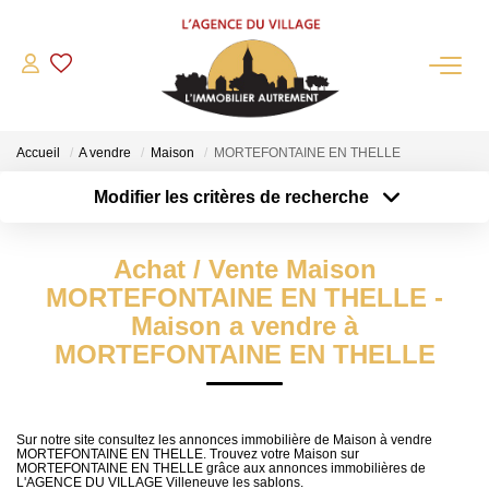
QUI SOMMES-NOUS?
Accueil
A vendre
Maison
MORTEFONTAINE EN THELLE
L'agence
Modifier les critères de recherche
Notre Équipe
Type de transaction
Localisation
Acheter
Nous Rejoindre
Localisation
Achat / Vente Maison
Type de bien
Nos Partenaires
Sélectionnez...
Surface min
MORTEFONTAINE EN THELLE -
NOS ACTUALITÉS
Maison a vendre à
Plus de critères
Budget max
MORTEFONTAINE EN THELLE
ACHETER
Créer une alerte
Maisons Anciennes
Sur notre site consultez les annonces immobilière de Maison à vendre
MORTEFONTAINE EN THELLE. Trouvez votre Maison sur
MORTEFONTAINE EN THELLE grâce aux annonces immobilières de
Pavillons Et Villas
L'AGENCE DU VILLAGE Villeneuve les sablons.