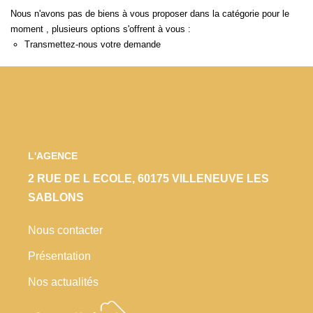
Locaux Commerciaux
Nous n'avons pas de biens à vous proposer dans la catégorie pour le
moment , plusieurs options s'offrent à vous :
Appartements
Transmettez-nous votre demande
Terrains À Bâtir
Immeubles
Fonds De Commerce
Acheter
L'AGENCE
VENTES INTERACTIVES
2 RUE DE L ECOLE, 60175 VILLENEUVE LES
SABLONS
VENDRE
Nous contacter
Présentation
LOUER / GÉRER
Nos actualités
NOS CLIENTS