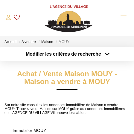
QUI SOMMES-NOUS?
Accueil
A vendre
Maison
MOUY
L'agence
Modifier les critères de recherche
Notre Équipe
Type de transaction
Localisation
Acheter
Nous Rejoindre
Localisation
Achat / Vente Maison MOUY -
Type de bien
Nos Partenaires
Sélectionnez...
Surface min
Maison a vendre à MOUY
NOS ACTUALITÉS
Plus de critères
Budget max
ACHETER
Sur notre site consultez les annonces immobilière de Maison à vendre
MOUY. Trouvez votre Maison sur MOUY grâce aux annonces immobilières
Créer une alerte
de L'AGENCE DU VILLAGE Villeneuve les sablons.
Maisons Anciennes
Pavillons Et Villas
Immobilier MOUY